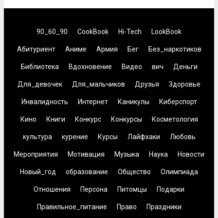
90_60_90
CookBook
Hi-Tech
LookBook
Абитуриент
Аниме
Армия
Бег
Без_наркотиков
Библиотека
Вдохновение
Видео
вич
Деньги
Для_девочек
Для_мальчиков
Друзья
Здоровье
Инвалидность
Интернет
Каникулы
Киберспорт
Кино
Книги
Конкурс
Конкурсы
Косметология
культура
курение
Курсы
Лайфхаки
Любовь
Мероприятия
Мотивация
Музыка
Наука
Новости
Новый_год
образование
Общество
Олимпиада
Отношения
Персона
Питомцы
Подарки
Правильное_питание
Право
Праздники