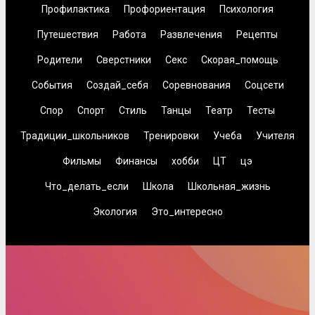
Профилактика
Профориентация
Психология
Путешествия
Работа
Развлечения
Рецепты
Родители
Сверстники
Секс
Скорая_помощь
События
Создай_себя
Соревнования
Соцсети
Спор
Спорт
Стиль
Танцы
Театр
Тесты
Традиции_школьников
Тренировки
Учеба
Учителя
Фильмы
Финансы
хобби
ЦТ
цэ
Что_делать_если
Школа
Школьная_жизнь
Экология
Это_интересно