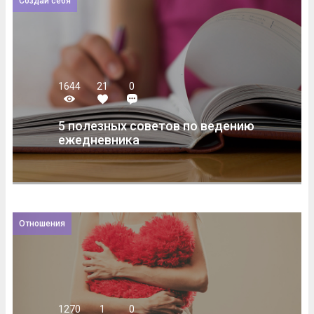
Создай себя
1644
21
0
5 полезных советов по ведению
ежедневника
Отношения
1270
1
0