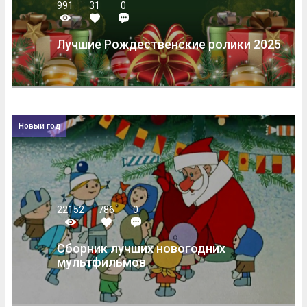
991
31
0
Лучшие Рождественские ролики 2025
Новый год
22152
786
0
Сборник лучших новогодних
мультфильмов