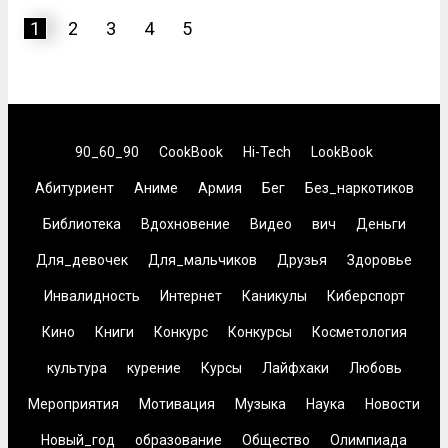
1
2
3
4
5
90_60_90
CookBook
Hi-Tech
LookBook
Абитуриент
Аниме
Армия
Бег
Без_наркотиков
Библиотека
Вдохновение
Видео
вич
Деньги
Для_девочек
Для_мальчиков
Друзья
Здоровье
Инвалидность
Интернет
Каникулы
Киберспорт
Кино
Книги
Конкурс
Конкурсы
Косметология
культура
курение
Курсы
Лайфхаки
Любовь
Мероприятия
Мотивация
Музыка
Наука
Новости
Новый_год
образование
Общество
Олимпиада