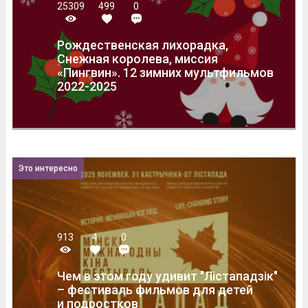
25309
499
0
Рождественская лихорадка,
Снежная королева, миссия
«Пингвин». 12 зимних мультфильмов
2022-2025
Это интересно
913
4
0
Чем в этом году удивит "Лістападзік"
– фестиваль фильмов для детей
и подростков