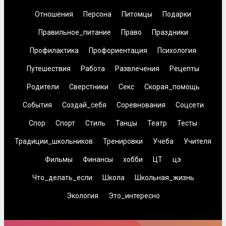
Отношения
Персона
Питомцы
Подарки
Правильное_питание
Право
Праздники
Профилактика
Профориентация
Психология
Путешествия
Работа
Развлечения
Рецепты
Родители
Сверстники
Секс
Скорая_помощь
События
Создай_себя
Соревнования
Соцсети
Спор
Спорт
Стиль
Танцы
Театр
Тесты
Традиции_школьников
Тренировки
Учеба
Учителя
Фильмы
Финансы
хобби
ЦТ
цэ
Что_делать_если
Школа
Школьная_жизнь
Экология
Это_интересно