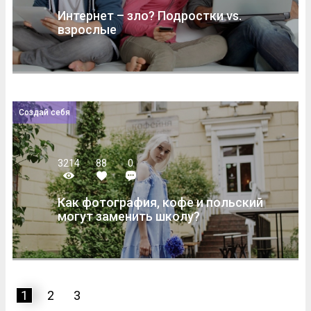
Интернет – зло? Подростки vs.
взрослые
Создай себя
3214
88
0
Как фотография, кофе и польский
могут заменить школу?
1
2
3