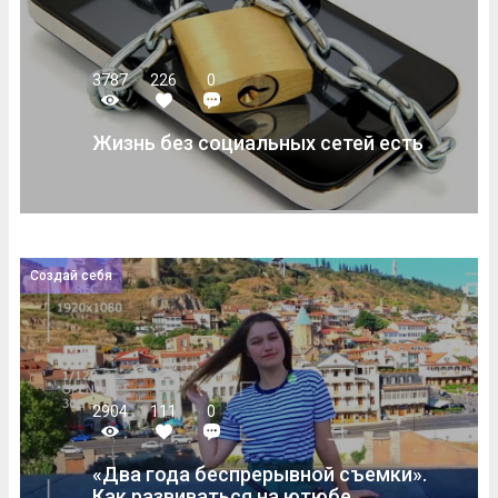
3787
226
0
Жизнь без социальных сетей есть
Создай себя
2904
111
0
«Два года беспрерывной съемки».
Как развиваться на ютюбе