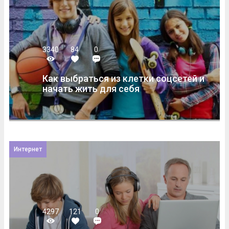
3340
84
0
Как выбраться из клетки соцсетей и
начать жить для себя
Интернет
4297
121
0