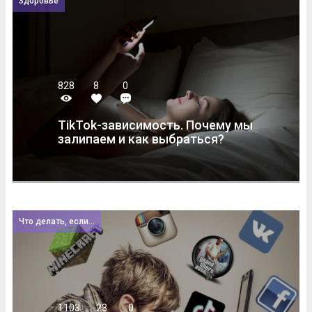
Здоровье
828
8
0
TikTok-зависимость. Почему мы
залипаем и как выбраться?
Что делать, если...
1103
23
0