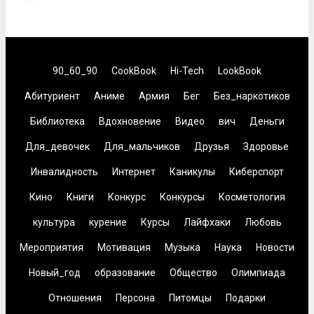
90_60_90
CookBook
Hi-Tech
LookBook
Абитуриент
Аниме
Армия
Бег
Без_наркотиков
Библиотека
Вдохновение
Видео
вич
Деньги
Для_девочек
Для_мальчиков
Друзья
Здоровье
Инвалидность
Интернет
Каникулы
Киберспорт
Кино
Книги
Конкурс
Конкурсы
Косметология
культура
курение
Курсы
Лайфхаки
Любовь
Мероприятия
Мотивация
Музыка
Наука
Новости
Новый_год
образование
Общество
Олимпиада
Отношения
Персона
Питомцы
Подарки