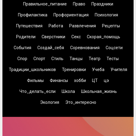
Правильное_питание
Право
Праздники
Профилактика
Профориентация
Психология
Путешествия
Работа
Развлечения
Рецепты
Родители
Сверстники
Секс
Скорая_помощь
События
Создай_себя
Соревнования
Соцсети
Спор
Спорт
Стиль
Танцы
Театр
Тесты
Традиции_школьников
Тренировки
Учеба
Учителя
Фильмы
Финансы
хобби
ЦТ
цэ
Что_делать_если
Школа
Школьная_жизнь
Экология
Это_интересно