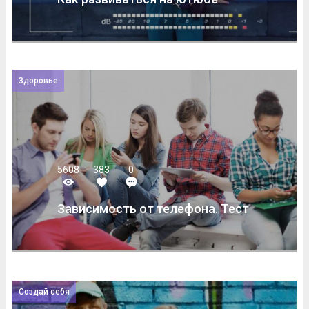
Здоровье
5608
383
0
Зависимость от телефона. Тест
Создай себя