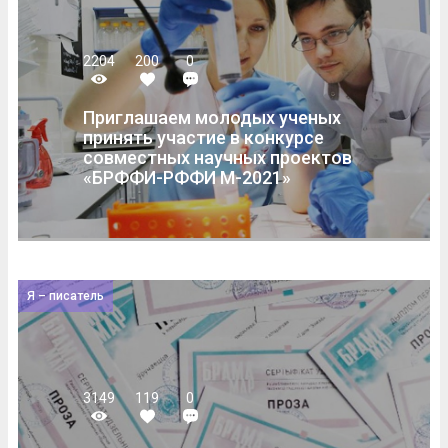
2204
200
0
Приглашаем молодых ученых
принять участие в конкурсе
совместных научных проектов
«БРФФИ-РФФИ М-2021»
Я – писатель
3149
119
0