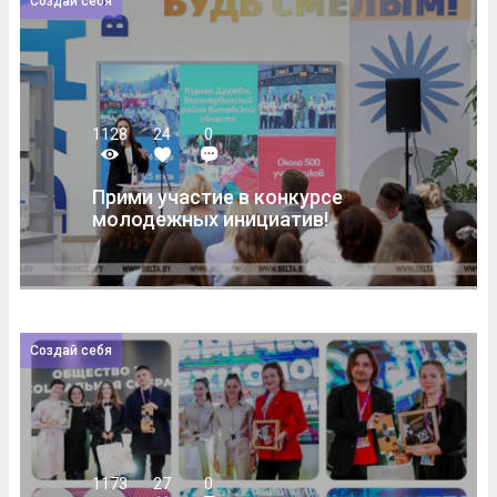
Создай себя
1128
24
0
Прими участие в конкурсе
молодежных инициатив!
Создай себя
1173
27
0