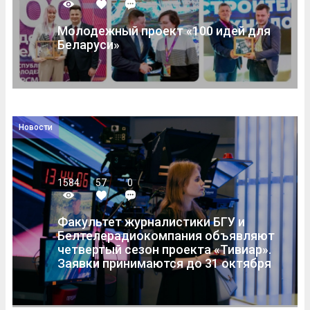
Молодежный проект «100 идей для
Беларуси»
Новости
1584
57
0
Факультет журналистики БГУ и
Белтелерадиокомпания объявляют
четвертый сезон проекта «Тивиар».
Заявки принимаются до 31 октября