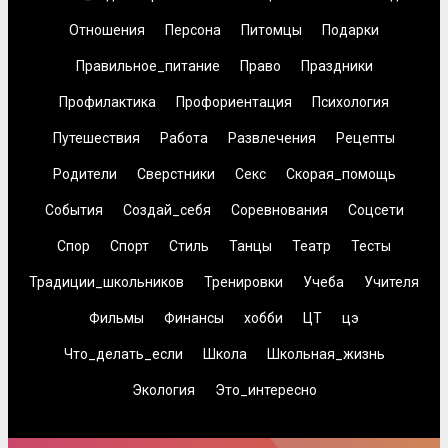
Отношения
Персона
Питомцы
Подарки
Правильное_питание
Право
Праздники
Профилактика
Профориентация
Психология
Путешествия
Работа
Развлечения
Рецепты
Родители
Сверстники
Секс
Скорая_помощь
События
Создай_себя
Соревнования
Соцсети
Спор
Спорт
Стиль
Танцы
Театр
Тесты
Традиции_школьников
Тренировки
Учеба
Учителя
Фильмы
Финансы
хобби
ЦТ
цэ
Что_делать_если
Школа
Школьная_жизнь
Экология
Это_интересно