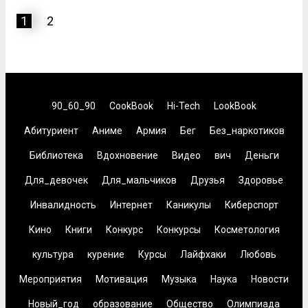
1
2
90_60_90
CookBook
Hi-Tech
LookBook
Абитуриент
Аниме
Армия
Бег
Без_наркотиков
Библиотека
Вдохновение
Видео
вич
Деньги
Для_девочек
Для_мальчиков
Друзья
Здоровье
Инвалидность
Интернет
Каникулы
Киберспорт
Кино
Книги
Конкурс
Конкурсы
Косметология
культура
курение
Курсы
Лайфхаки
Любовь
Мероприятия
Мотивация
Музыка
Наука
Новости
Новый_год
образование
Общество
Олимпиада