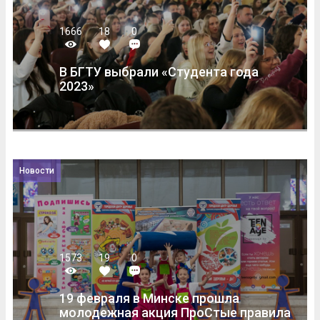
1666
18
0
В БГТУ выбрали «Студента года
2023»
Новости
1573
19
0
19 февраля в Минске прошла
молодежная акция ПроСтые правила