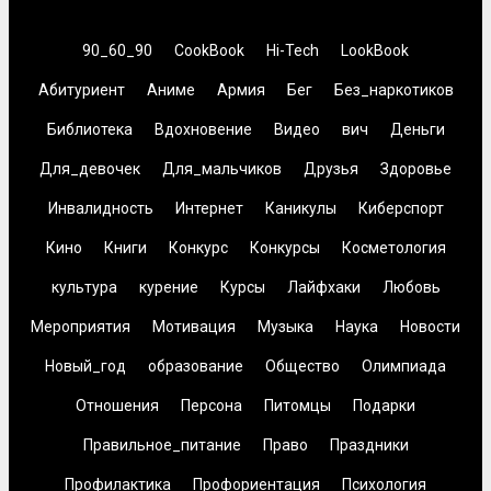
90_60_90
CookBook
Hi-Tech
LookBook
Абитуриент
Аниме
Армия
Бег
Без_наркотиков
Библиотека
Вдохновение
Видео
вич
Деньги
Для_девочек
Для_мальчиков
Друзья
Здоровье
Инвалидность
Интернет
Каникулы
Киберспорт
Кино
Книги
Конкурс
Конкурсы
Косметология
культура
курение
Курсы
Лайфхаки
Любовь
Мероприятия
Мотивация
Музыка
Наука
Новости
Новый_год
образование
Общество
Олимпиада
Отношения
Персона
Питомцы
Подарки
Правильное_питание
Право
Праздники
Профилактика
Профориентация
Психология