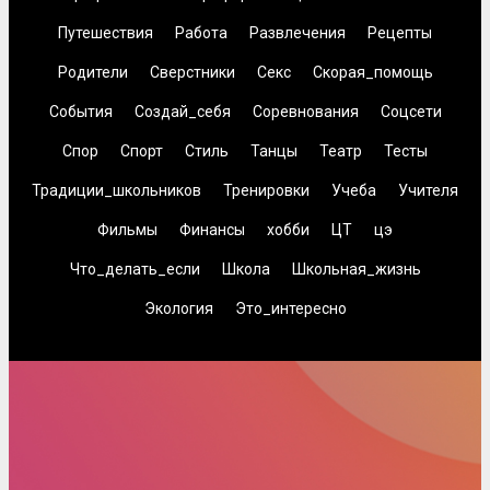
Путешествия
Работа
Развлечения
Рецепты
Родители
Сверстники
Секс
Скорая_помощь
События
Создай_себя
Соревнования
Соцсети
Спор
Спорт
Стиль
Танцы
Театр
Тесты
Традиции_школьников
Тренировки
Учеба
Учителя
Фильмы
Финансы
хобби
ЦТ
цэ
Что_делать_если
Школа
Школьная_жизнь
Экология
Это_интересно