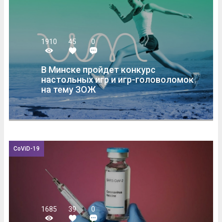
1910
45
0
В Минске пройдет конкурс
настольных игр и игр-головоломок
на тему ЗОЖ
CoViD-19
1685
39
0