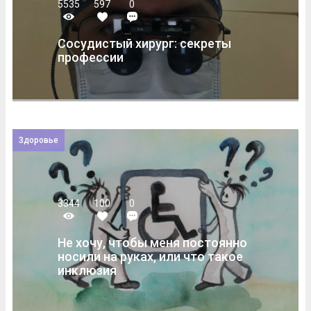
5535
597
0
Сосудистый хирург: секреты
профессии
Здоровье
3344
100
0
Не хочу, чтобы меня постоянно
носили на руках, или что такое
инклюзия