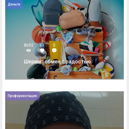
Деньги
8693
61
0
Шеринг: обмен с радостью
Профориентация