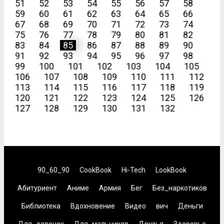
51
52
53
54
55
56
57
58
59
60
61
62
63
64
65
66
67
68
69
70
71
72
73
74
75
76
77
78
79
80
81
82
83
84
85
86
87
88
89
90
91
92
93
94
95
96
97
98
99
100
101
102
103
104
105
106
107
108
109
110
111
112
113
114
115
116
117
118
119
120
121
122
123
124
125
126
127
128
129
130
131
132
90_60_90
CookBook
Hi-Tech
LookBook
Абитуриент
Аниме
Армия
Бег
Без_наркотиков
Библиотека
Вдохновение
Видео
вич
Деньги
Для_девочек
Для_мальчиков
Друзья
Здоровье