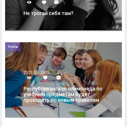
Не трогай себя там?
Учеба
23257
3815
0
Республиканская олимпиада по
учебным предметам будет
проходить по новым правилам