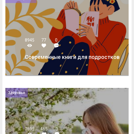
8945
77
0
Современные книги для подростков
Здоровье
7695
465
0