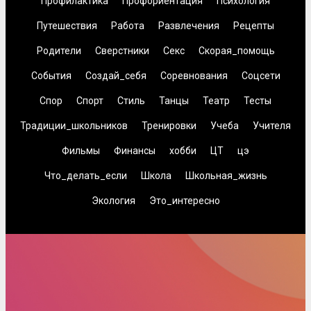
Профилактика
Профориентация
Психология
Путешествия
Работа
Развлечения
Рецепты
Родители
Сверстники
Секс
Скорая_помощь
События
Создай_себя
Соревнования
Соцсети
Спор
Спорт
Стиль
Танцы
Театр
Тесты
Традиции_школьников
Тренировки
Учеба
Учителя
Фильмы
Финансы
хобби
ЦТ
цэ
Что_делать_если
Школа
Школьная_жизнь
Экология
Это_интересно