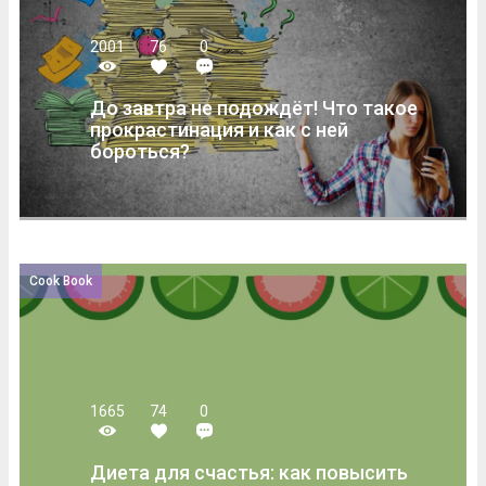
2001
76
0
До завтра не подождёт! Что такое
прокрастинация и как с ней
бороться?
Cook Book
1665
74
0
Диета для счастья: как повысить