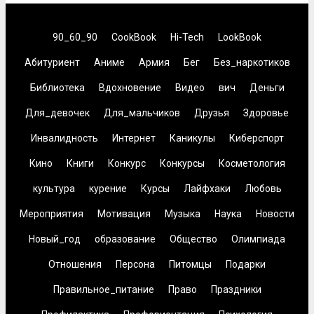
90_60_90
CookBook
Hi-Tech
LookBook
Абитуриент
Аниме
Армия
Бег
Без_наркотиков
Библиотека
Вдохновение
Видео
вич
Деньги
Для_девочек
Для_мальчиков
Друзья
Здоровье
Инвалидность
Интернет
Каникулы
Киберспорт
Кино
Книги
Конкурс
Конкурсы
Косметология
культура
курение
Курсы
Лайфхаки
Любовь
Мероприятия
Мотивация
Музыка
Наука
Новости
Новый_год
образование
Общество
Олимпиада
Отношения
Персона
Питомцы
Подарки
Правильное_питание
Право
Праздники