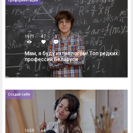
Профориентация
1971
47
0
Мам, я буду ихтиологом! Топ редких
профессий Беларуси
Создай себя
1659
64
0