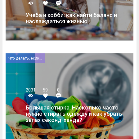
Учеба и хобби: как найти баланс и
наслаждаться жизнью
Что делать, если...
2031
59
0
Большая стирка. Насколько часто
нужно стирать одежду и как убрать
запах секонд-хенда?