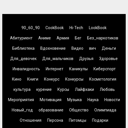
90_60_90
CookBook
Hi-Tech
LookBook
Абитуриент
Аниме
Армия
Бег
Без_наркотиков
Библиотека
Вдохновение
Видео
вич
Деньги
Для_девочек
Для_мальчиков
Друзья
Здоровье
Инвалидность
Интернет
Каникулы
Киберспорт
Кино
Книги
Конкурс
Конкурсы
Косметология
культура
курение
Курсы
Лайфхаки
Любовь
Мероприятия
Мотивация
Музыка
Наука
Новости
Новый_год
образование
Общество
Олимпиада
Отношения
Персона
Питомцы
Подарки