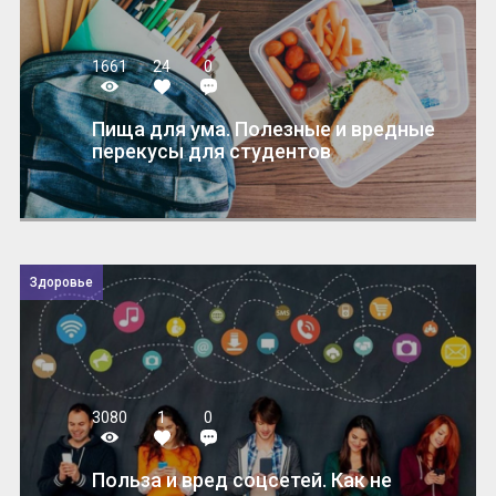
1661
24
0
Пища для ума. Полезные и вредные
перекусы для студентов
Здоровье
3080
1
0
Польза и вред соцсетей. Как не