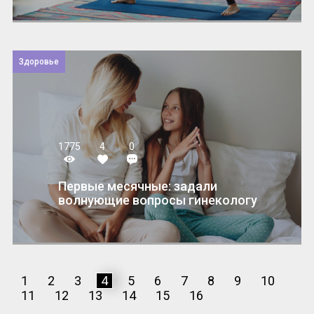
Здоровье
1775
4
0
Первые месячные: задали
волнующие вопросы гинекологу
1
2
3
4
5
6
7
8
9
10
11
12
13
14
15
16