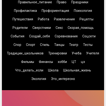
Правильное_питание
Право
Праздники
Профилактика
Профориентация
Психология
Путешествия
Работа
Развлечения
Рецепты
Родители
Сверстники
Секс
Скорая_помощь
События
Создай_себя
Соревнования
Соцсети
Спор
Спорт
Стиль
Танцы
Театр
Тесты
Традиции_школьников
Тренировки
Учеба
Учителя
Фильмы
Финансы
хобби
ЦТ
цэ
Что_делать_если
Школа
Школьная_жизнь
Экология
Это_интересно