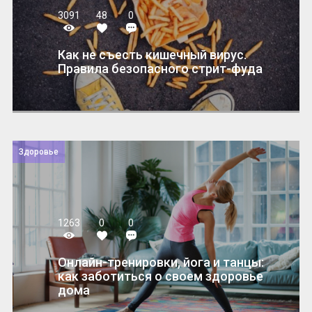
3091
48
0
Как не съесть кишечный вирус.
Правила безопасного стрит-фуда
Здоровье
1263
0
0
Онлайн-тренировки, йога и танцы:
как заботиться о своем здоровье
дома