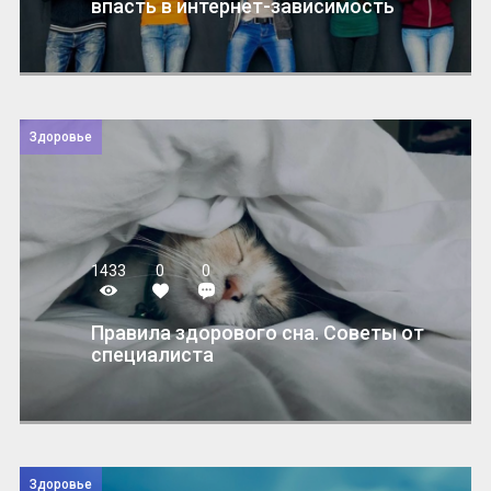
впасть в интернет-зависимость
Здоровье
1433
0
0
Правила здорового сна. Cоветы от
специалиста
Здоровье