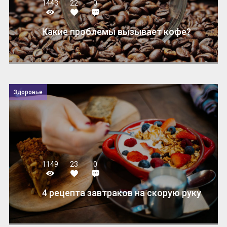
1443
22
0
Какие проблемы вызывает кофе?
Здоровье
1149
23
0
4 рецепта завтраков на скорую руку