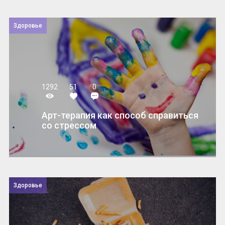
Здоровье
1292
51
0
Арт-терапия как способ справиться
со стрессом
Здоровье