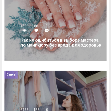
4530
88
0
Как не ошибиться в выборе мастера
по маникюру без вреда для здоровья
Стиль
3135
185
0