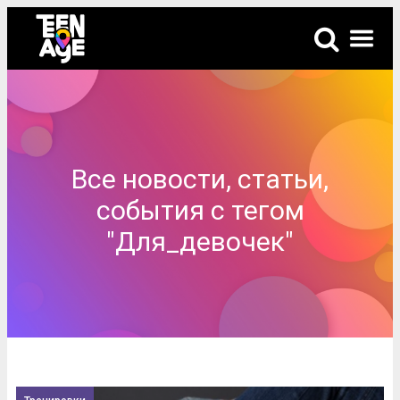
Все новости, статьи,
события с тегом
"Для_девочек"