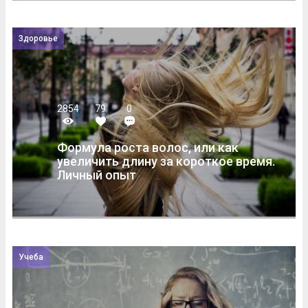
Здоровье
2854
79
0
Формула роста волос, или как
увеличить длину за короткое время.
Личный опыт
Учеба