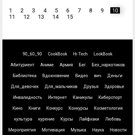
1
2
3
4
5
6
7
8
9
10
11
12
13
14
15
90_60_90
CookBook
Hi-Tech
LookBook
Абитуриент
Аниме
Армия
Бег
Без_наркотиков
Библиотека
Вдохновение
Видео
вич
Деньги
Для_девочек
Для_мальчиков
Друзья
Здоровье
Инвалидность
Интернет
Каникулы
Киберспорт
Кино
Книги
Конкурс
Конкурсы
Косметология
культура
курение
Курсы
Лайфхаки
Любовь
Мероприятия
Мотивация
Музыка
Наука
Новости