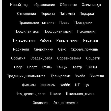
Новый_год
образование
Общество
Олимпиада
Отношения
Персона
Питомцы
Подарки
Правильное_питание
Право
Праздники
Профилактика
Профориентация
Психология
Путешествия
Работа
Развлечения
Рецепты
Родители
Сверстники
Секс
Скорая_помощь
События
Создай_себя
Соревнования
Соцсети
Спор
Спорт
Стиль
Танцы
Театр
Тесты
Традиции_школьников
Тренировки
Учеба
Учителя
Фильмы
Финансы
хобби
ЦТ
цэ
Что_делать_если
Школа
Школьная_жизнь
Экология
Это_интересно