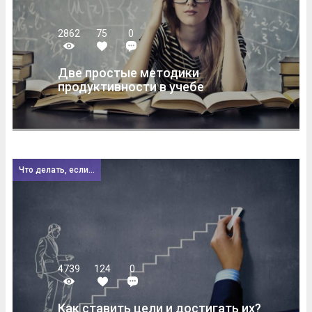
2862
75
0
Две простые методики
продуктивности в учебе
Что делать, если...
4739
124
0
Как ставить цели и достигать их?