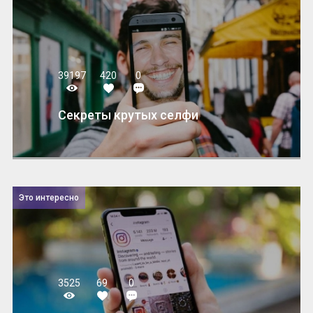
39197
420
0
Секреты крутых селфи
Это интересно
3525
69
0