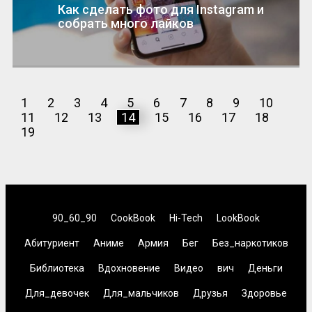
Как сделать фото для Instagram и
собрать много лайков
1
2
3
4
5
6
7
8
9
10
11
12
13
14
15
16
17
18
19
90_60_90
CookBook
Hi-Tech
LookBook
Абитуриент
Аниме
Армия
Бег
Без_наркотиков
Библиотека
Вдохновение
Видео
вич
Деньги
Для_девочек
Для_мальчиков
Друзья
Здоровье