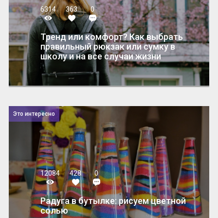
6314
363
0
Тренд или комфорт? Как выбрать
правильный рюкзак или сумку в
школу и на все случаи жизни
Это интересно
12084
428
0
Радуга в бутылке: рисуем цветной
солью