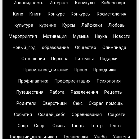
Инвалидность
Интернет
Каникулы
Киберспорт
Кино
Книги
Конкурс
Конкурсы
Косметология
культура
курение
Курсы
Лайфхаки
Любовь
Мероприятия
Мотивация
Музыка
Наука
Новости
Новый_год
образование
Общество
Олимпиада
Отношения
Персона
Питомцы
Подарки
Правильное_питание
Право
Праздники
Профилактика
Профориентация
Психология
Путешествия
Работа
Развлечения
Рецепты
Родители
Сверстники
Секс
Скорая_помощь
События
Создай_себя
Соревнования
Соцсети
Спор
Спорт
Стиль
Танцы
Театр
Тесты
Традиции_школьников
Тренировки
Учеба
Учителя