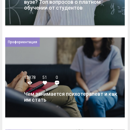
вузе? Топ вопросов о платном
обучении от студентов
Профориентация
13878
51
0
Чем занимается психотерапевт и как
им стать