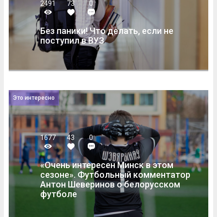
2491
73
0
Без паники! Что делать, если не
поступил в ВУЗ
Это интересно
1677
43
0
«Очень интересен Минск в этом
сезоне». Футбольный комментатор
Антон Шеверинов о белорусском
футболе