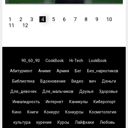
1
2
3
4
5
6
7
8
9
10
11
12
90_60_90
CookBook
Hi-Tech
LookBook
Абитуриент
Аниме
Армия
Бег
Без_наркотиков
Библиотека
Вдохновение
Видео
вич
Деньги
Для_девочек
Для_мальчиков
Друзья
Здоровье
Инвалидность
Интернет
Каникулы
Киберспорт
Кино
Книги
Конкурс
Конкурсы
Косметология
культура
курение
Курсы
Лайфхаки
Любовь