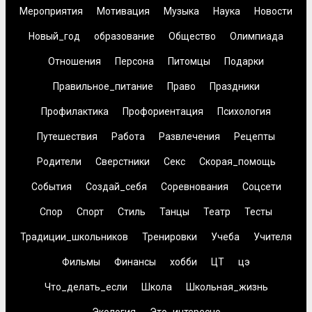
Мероприятия
Мотивация
Музыка
Наука
Новости
Новый_год
образование
Общество
Олимпиада
Отношения
Персона
Питомцы
Подарки
Правильное_питание
Право
Праздники
Профилактика
Профориентация
Психология
Путешествия
Работа
Развлечения
Рецепты
Родители
Сверстники
Секс
Скорая_помощь
События
Создай_себя
Соревнования
Соцсети
Спор
Спорт
Стиль
Танцы
Театр
Тесты
Традиции_школьников
Тренировки
Учеба
Учителя
Фильмы
Финансы
хобби
ЦТ
цэ
Что_делать_если
Школа
Школьная_жизнь
Экология
Это_интересно