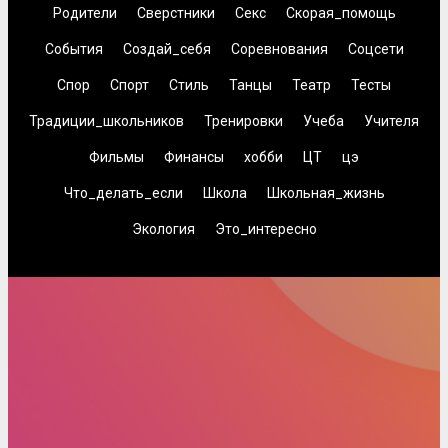
Родители
Сверстники
Секс
Скорая_помощь
События
Создай_себя
Соревнования
Соцсети
Спор
Спорт
Стиль
Танцы
Театр
Тесты
Традиции_школьников
Тренировки
Учеба
Учителя
Фильмы
Финансы
хобби
ЦТ
цэ
Что_делать_если
Школа
Школьная_жизнь
Экология
Это_интересно