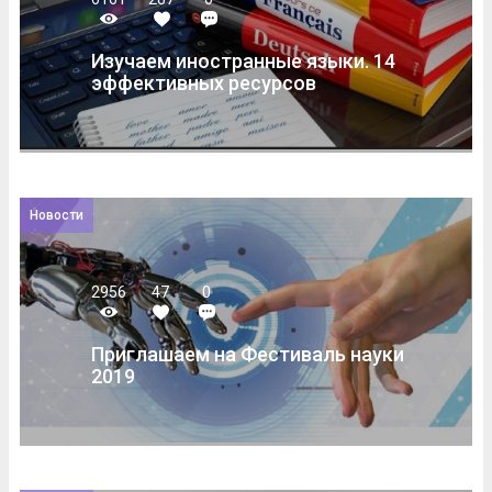
Изучаем иностранные языки. 14
эффективных ресурсов
Новости
2956
47
0
Приглашаем на Фестиваль науки
2019