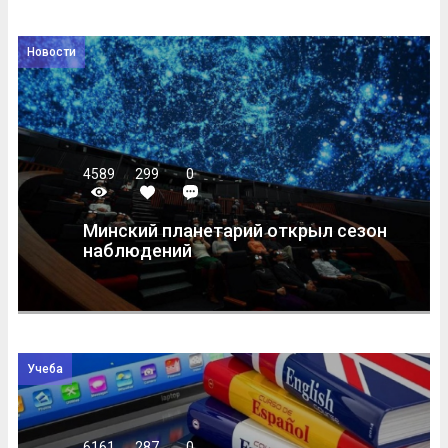
Новости
4589
299
0
Минский планетарий открыл сезон
наблюдений
Учеба
6161
287
0