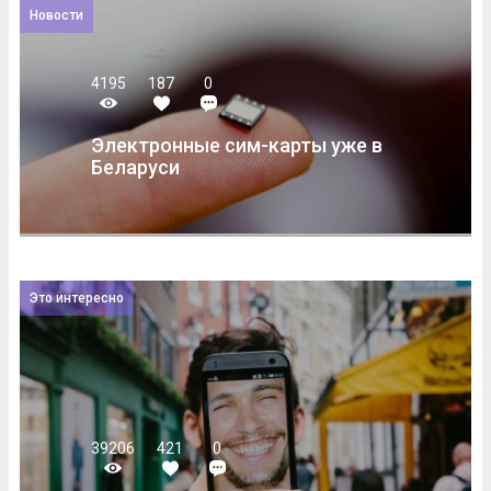
Новости
4195
187
0
Электронные сим-карты уже в
Беларуси
Это интересно
39206
421
0