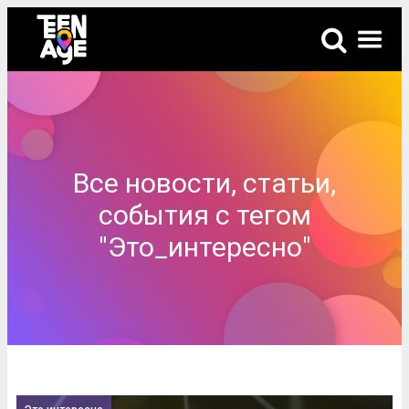
Все новости, статьи,
события с тегом
"Это_интересно"