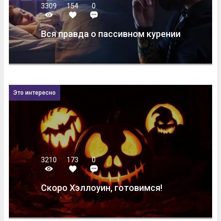
3309
154
0
Вся правда о пассивном курении
Это интересно
3210
173
0
Скоро Хэллоуин, готовимся!