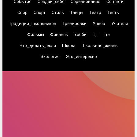
События
Создай_себя
Соревнования
Соцсети
Спор
Спорт
Стиль
Танцы
Театр
Тесты
Традиции_школьников
Тренировки
Учеба
Учителя
Фильмы
Финансы
хобби
ЦТ
цэ
Что_делать_если
Школа
Школьная_жизнь
Экология
Это_интересно