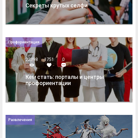
Секреты крутых селфи
Профориентация
22398
1751
0
Кем стать: порталы и центры
профориентации
Развлечения