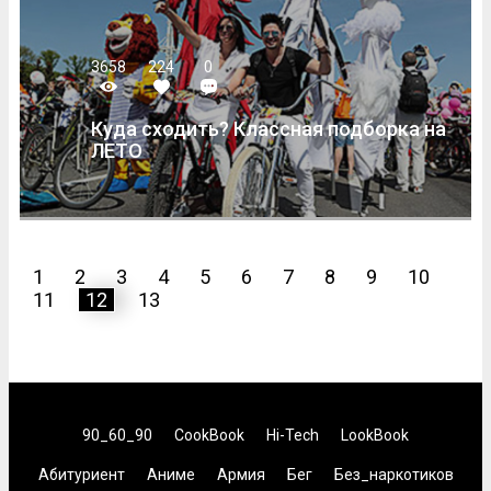
3658
224
0
Куда сходить? Классная подборка на
ЛЕТО
1
2
3
4
5
6
7
8
9
10
11
12
13
90_60_90
CookBook
Hi-Tech
LookBook
Абитуриент
Аниме
Армия
Бег
Без_наркотиков