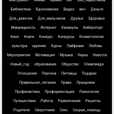
Абитуриент
Аниме
Армия
Бег
Без_наркотиков
Библиотека
Вдохновение
Видео
вич
Деньги
Для_девочек
Для_мальчиков
Друзья
Здоровье
Инвалидность
Интернет
Каникулы
Киберспорт
Кино
Книги
Конкурс
Конкурсы
Косметология
культура
курение
Курсы
Лайфхаки
Любовь
Мероприятия
Мотивация
Музыка
Наука
Новости
Новый_год
образование
Общество
Олимпиада
Отношения
Персона
Питомцы
Подарки
Правильное_питание
Право
Праздники
Профилактика
Профориентация
Психология
Путешествия
Работа
Развлечения
Рецепты
Родители
Сверстники
Секс
Скорая_помощь