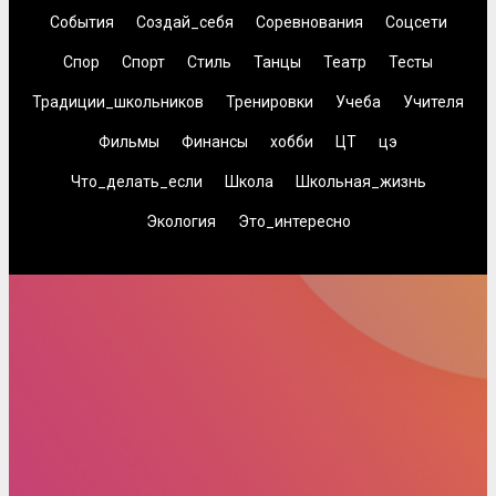
События
Создай_себя
Соревнования
Соцсети
Спор
Спорт
Стиль
Танцы
Театр
Тесты
Традиции_школьников
Тренировки
Учеба
Учителя
Фильмы
Финансы
хобби
ЦТ
цэ
Что_делать_если
Школа
Школьная_жизнь
Экология
Это_интересно