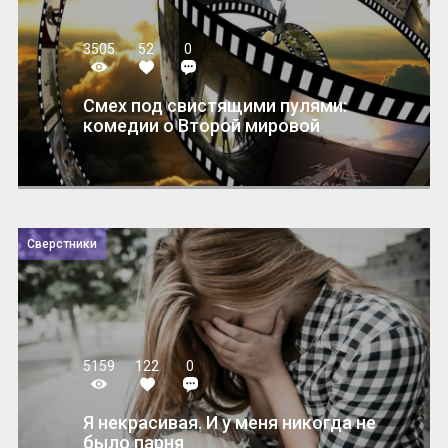
3505
52
0
Смех под свистящими пулями:
комедии о Второй мировой
Сверстники
5159
122
0
Я некрасивая. И у меня никогда не
было парня