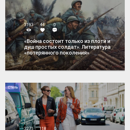
3193
44
0
«Война состоит только из плоти и
душ простых солдат». Литература
«потерянного поколения»
Стиль
3271
118
0