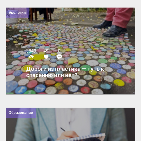
Экология
3849
49
0
Дороги из пластика — путь к
спасению или нет?
Образование