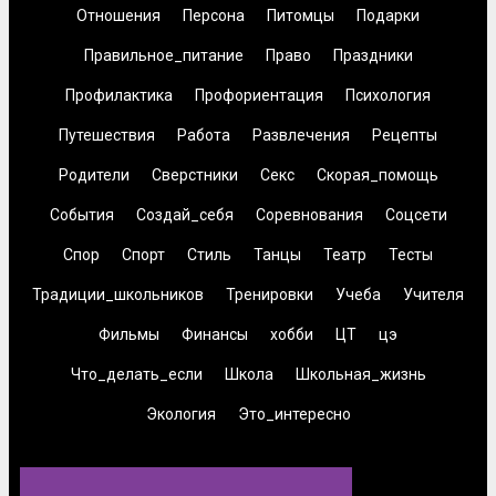
Отношения
Персона
Питомцы
Подарки
Правильное_питание
Право
Праздники
Профилактика
Профориентация
Психология
Путешествия
Работа
Развлечения
Рецепты
Родители
Сверстники
Секс
Скорая_помощь
События
Создай_себя
Соревнования
Соцсети
Спор
Спорт
Стиль
Танцы
Театр
Тесты
Традиции_школьников
Тренировки
Учеба
Учителя
Фильмы
Финансы
хобби
ЦТ
цэ
Что_делать_если
Школа
Школьная_жизнь
Экология
Это_интересно