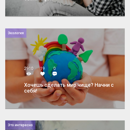
Экология
2910
19
0
Хочешь сделать мир чище? Начни с
себя!
Это интересно