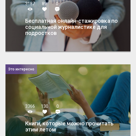
3187
89
0
Бесплатная онлайн-стажировка по
социальной журналистике для
подростков
Это интересно
3366
130
0
Книги, которые можно прочитать
этим летом