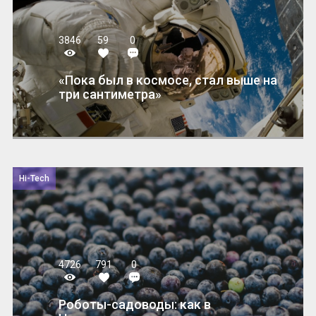
3846
59
0
«Пока был в космосе, стал выше на
три сантиметра»
Hi-Tech
4726
791
0
Роботы-садоводы: как в