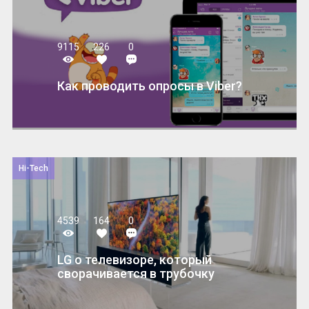
9115
226
0
​​Как проводить опросы в Viber?
Hi-Tech
4539
164
0
LG о телевизоре, который
сворачивается в трубочку