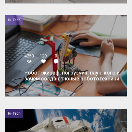
Hi-Tech
4250
129
0
Робот-жираф, погрузчик, паук: кого и
зачем создают юные робототехники
Hi-Tech