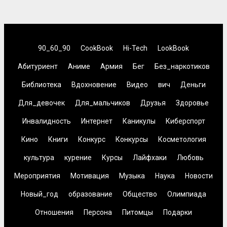
90_60_90
CookBook
Hi-Tech
LookBook
Абитуриент
Аниме
Армия
Бег
Без_наркотиков
Библиотека
Вдохновение
Видео
вич
Деньги
Для_девочек
Для_мальчиков
Друзья
Здоровье
Инвалидность
Интернет
Каникулы
Киберспорт
Кино
Книги
Конкурс
Конкурсы
Косметология
культура
курение
Курсы
Лайфхаки
Любовь
Мероприятия
Мотивация
Музыка
Наука
Новости
Новый_год
образование
Общество
Олимпиада
Отношения
Персона
Питомцы
Подарки