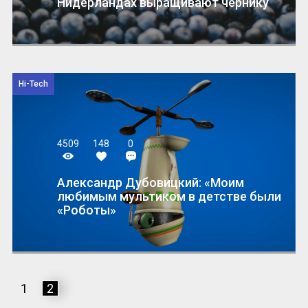
Нидерландах выращивают чернику
Hi-Tech
4509
148
0
Александр Дубовицкий: «Моим
любимым мультиком в детстве были
«Роботы»
1
2