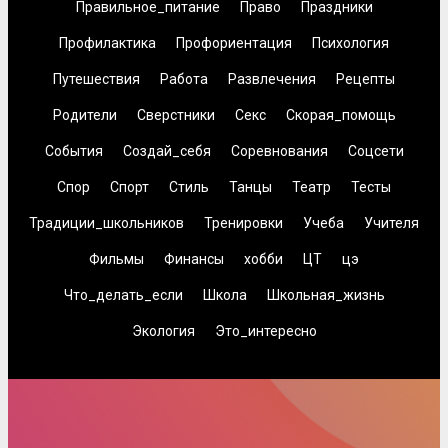
Правильное_питание
Право
Праздники
Профилактика
Профориентация
Психология
Путешествия
Работа
Развлечения
Рецепты
Родители
Сверстники
Секс
Скорая_помощь
События
Создай_себя
Соревнования
Соцсети
Спор
Спорт
Стиль
Танцы
Театр
Тесты
Традиции_школьников
Тренировки
Учеба
Учителя
Фильмы
Финансы
хобби
ЦТ
цэ
Что_делать_если
Школа
Школьная_жизнь
Экология
Это_интересно