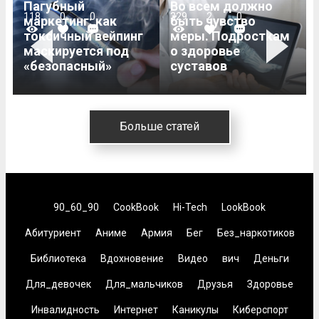
Пагубный
Во всем должно
118
0
0
329
2
0
маркетинг: как
быть чувство
токсичный вейпинг
меры. Подросткам
Previous
Next
маскируется под
о здоровье
«безопасный»
суставов
Больше статей
90_60_90
CookBook
Hi-Tech
LookBook
Абитуриент
Аниме
Армия
Бег
Без_наркотиков
Библиотека
Вдохновение
Видео
вич
Деньги
Для_девочек
Для_мальчиков
Друзья
Здоровье
Инвалидность
Интернет
Каникулы
Киберспорт