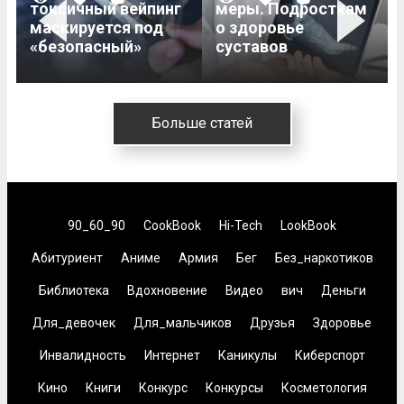
токсичный вейпинг
меры. Подросткам
Previous
Next
маскируется под
о здоровье
«безопасный»
суставов
Больше статей
90_60_90
CookBook
Hi-Tech
LookBook
Абитуриент
Аниме
Армия
Бег
Без_наркотиков
Библиотека
Вдохновение
Видео
вич
Деньги
Для_девочек
Для_мальчиков
Друзья
Здоровье
Инвалидность
Интернет
Каникулы
Киберспорт
Кино
Книги
Конкурс
Конкурсы
Косметология