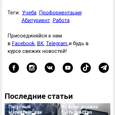
Теги:
Учеба
Профориентация
Абитуриент
Работа
Присоединяйся к нам
в
Facebook
,
ВК
,
Telegram
и будь в
курсе свежих новостей!
Последние статьи
Пагубный
Во всем должно
118
0
0
329
2
0
маркетинг: как
быть чувство