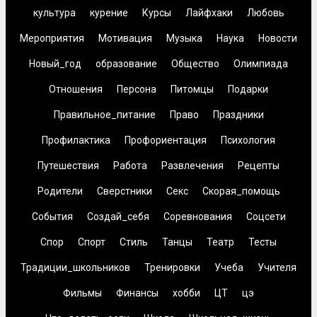
культура
курение
Курсы
Лайфхаки
Любовь
Мероприятия
Мотивация
Музыка
Наука
Новости
Новый_год
образование
Общество
Олимпиада
Отношения
Персона
Питомцы
Подарки
Правильное_питание
Право
Праздники
Профилактика
Профориентация
Психология
Путешествия
Работа
Развлечения
Рецепты
Родители
Сверстники
Секс
Скорая_помощь
События
Создай_себя
Соревнования
Соцсети
Спор
Спорт
Стиль
Танцы
Театр
Тесты
Традиции_школьников
Тренировки
Учеба
Учителя
Фильмы
Финансы
хобби
ЦТ
цэ