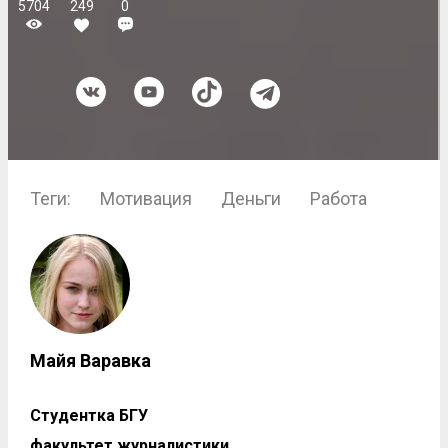
5704
249
0
Теги:
Мотивация
Деньги
Работа
Майя Варавка
Студентка БГУ
факультет журналистики