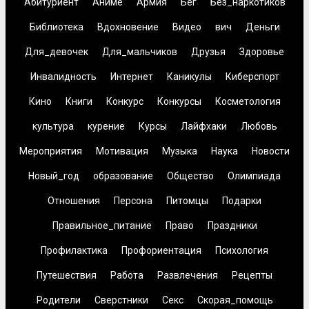
Абитуриент
Аниме
Армия
Бег
Без_наркотиков
Библиотека
Вдохновение
Видео
вич
Деньги
Для_девочек
Для_мальчиков
Друзья
Здоровье
Инвалидность
Интернет
Каникулы
Киберспорт
Кино
Книги
Конкурс
Конкурсы
Косметология
культура
курение
Курсы
Лайфхаки
Любовь
Мероприятия
Мотивация
Музыка
Наука
Новости
Новый_год
образование
Общество
Олимпиада
Отношения
Персона
Питомцы
Подарки
Правильное_питание
Право
Праздники
Профилактика
Профориентация
Психология
Путешествия
Работа
Развлечения
Рецепты
Родители
Сверстники
Секс
Скорая_помощь