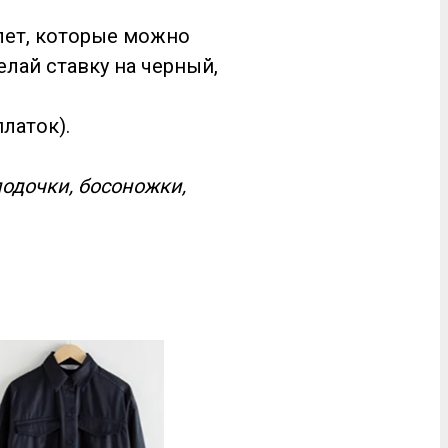
лет, которые можно
елай ставку на черный,
латок).
лодочки, босоножки,