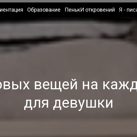
иентация
Образование
ПенькИ откровений
Я - пис
овых вещей на каж
для девушки