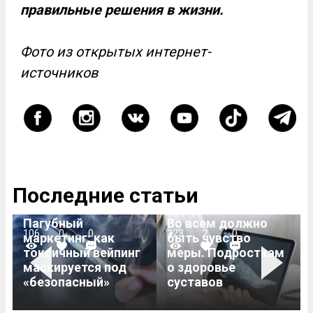
правильные решения в жизни.
Фото из открытых интернет-
источников
Последние статьи
Пагубный
Во всем должно
106
0
0
323
2
0
маркетинг: как
быть чувство
токсичный вейпинг
меры. Подросткам
Previous
Next
маскируется под
о здоровье
«безопасный»
суставов