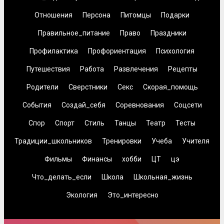
Отношения
Персона
Питомцы
Подарки
Правильное_питание
Право
Праздники
Профилактика
Профориентация
Психология
Путешествия
Работа
Развлечения
Рецепты
Родители
Сверстники
Секс
Скорая_помощь
События
Создай_себя
Соревнования
Соцсети
Спор
Спорт
Стиль
Танцы
Театр
Тесты
Традиции_школьников
Тренировки
Учеба
Учителя
Фильмы
Финансы
хобби
ЦТ
цэ
Что_делать_если
Школа
Школьная_жизнь
Экология
Это_интересно