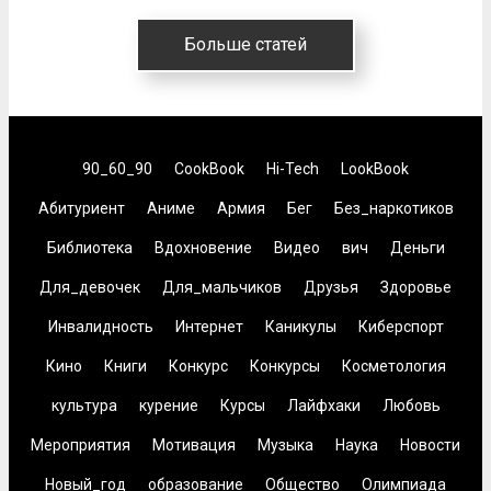
Больше статей
90_60_90
CookBook
Hi-Tech
LookBook
Абитуриент
Аниме
Армия
Бег
Без_наркотиков
Библиотека
Вдохновение
Видео
вич
Деньги
Для_девочек
Для_мальчиков
Друзья
Здоровье
Инвалидность
Интернет
Каникулы
Киберспорт
Кино
Книги
Конкурс
Конкурсы
Косметология
культура
курение
Курсы
Лайфхаки
Любовь
Мероприятия
Мотивация
Музыка
Наука
Новости
Новый_год
образование
Общество
Олимпиада