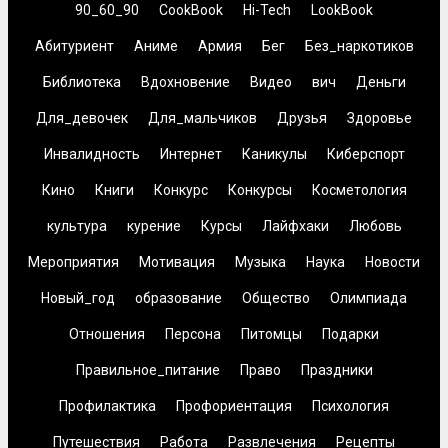
90_60_90
CookBook
Hi-Tech
LookBook
Абитуриент
Аниме
Армия
Бег
Без_наркотиков
Библиотека
Вдохновение
Видео
вич
Деньги
Для_девочек
Для_мальчиков
Друзья
Здоровье
Инвалидность
Интернет
Каникулы
Киберспорт
Кино
Книги
Конкурс
Конкурсы
Косметология
культура
курение
Курсы
Лайфхаки
Любовь
Мероприятия
Мотивация
Музыка
Наука
Новости
Новый_год
образование
Общество
Олимпиада
Отношения
Персона
Питомцы
Подарки
Правильное_питание
Право
Праздники
Профилактика
Профориентация
Психология
Путешествия
Работа
Развлечения
Рецепты