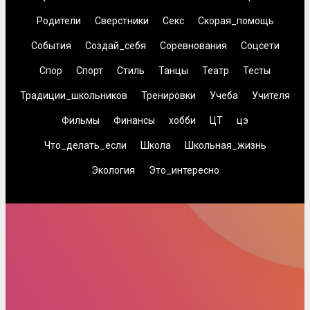
Родители
Сверстники
Секс
Скорая_помощь
События
Создай_себя
Соревнования
Соцсети
Спор
Спорт
Стиль
Танцы
Театр
Тесты
Традиции_школьников
Тренировки
Учеба
Учителя
Фильмы
Финансы
хобби
ЦТ
цэ
Что_делать_если
Школа
Школьная_жизнь
Экология
Это_интересно