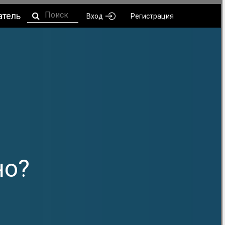
атель
Вход
Регистрация
но?