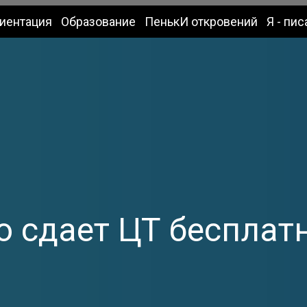
иентация
Образование
ПенькИ откровений
Я - пис
о сдает ЦТ бесплат