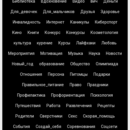
Библиотека
Вдохновение
Видео
вич
Деньги
Для_девочек
Для_мальчиков
Друзья
Здоровье
Инвалидность
Интернет
Каникулы
Киберспорт
Кино
Книги
Конкурс
Конкурсы
Косметология
культура
курение
Курсы
Лайфхаки
Любовь
Мероприятия
Мотивация
Музыка
Наука
Новости
Новый_год
образование
Общество
Олимпиада
Отношения
Персона
Питомцы
Подарки
Правильное_питание
Право
Праздники
Профилактика
Профориентация
Психология
Путешествия
Работа
Развлечения
Рецепты
Родители
Сверстники
Секс
Скорая_помощь
События
Создай_себя
Соревнования
Соцсети