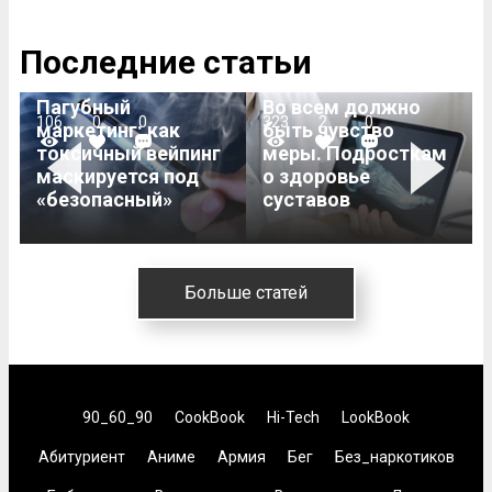
Последние статьи
Пагубный
Во всем должно
106
0
0
323
2
0
маркетинг: как
быть чувство
токсичный вейпинг
меры. Подросткам
Previous
Next
маскируется под
о здоровье
«безопасный»
суставов
Больше статей
90_60_90
CookBook
Hi-Tech
LookBook
Абитуриент
Аниме
Армия
Бег
Без_наркотиков