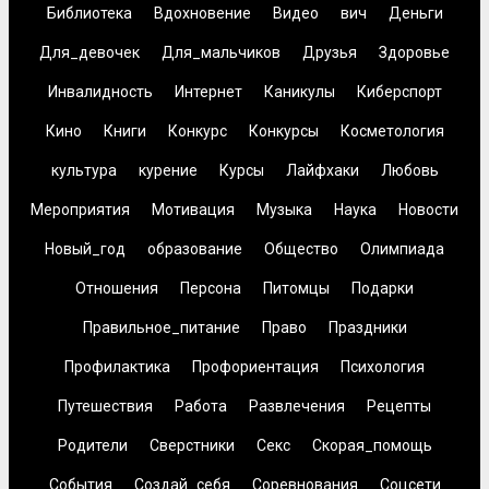
Библиотека
Вдохновение
Видео
вич
Деньги
Для_девочек
Для_мальчиков
Друзья
Здоровье
Инвалидность
Интернет
Каникулы
Киберспорт
Кино
Книги
Конкурс
Конкурсы
Косметология
культура
курение
Курсы
Лайфхаки
Любовь
Мероприятия
Мотивация
Музыка
Наука
Новости
Новый_год
образование
Общество
Олимпиада
Отношения
Персона
Питомцы
Подарки
Правильное_питание
Право
Праздники
Профилактика
Профориентация
Психология
Путешествия
Работа
Развлечения
Рецепты
Родители
Сверстники
Секс
Скорая_помощь
События
Создай_себя
Соревнования
Соцсети