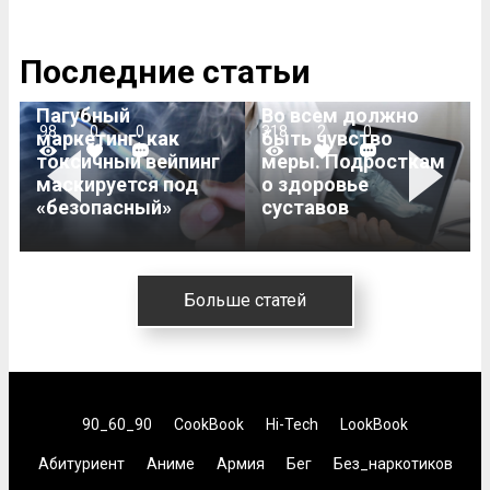
Последние статьи
Пагубный
Во всем должно
98
0
0
318
2
0
маркетинг: как
быть чувство
токсичный вейпинг
меры. Подросткам
Previous
Next
маскируется под
о здоровье
«безопасный»
суставов
Больше статей
90_60_90
CookBook
Hi-Tech
LookBook
Абитуриент
Аниме
Армия
Бег
Без_наркотиков