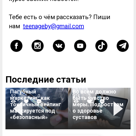
Тебе есть о чём рассказать? Пиши
нам
teenageby@gmail.com
Последние статьи
Пагубный
Во всем должно
92
0
0
314
2
0
маркетинг: как
быть чувство
токсичный вейпинг
меры. Подросткам
Previous
Next
маскируется под
о здоровье
«безопасный»
суставов