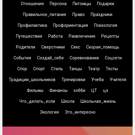
Отношения
Персона
Питомцы
Подарки
Правильное_питание
Право
Праздники
Профилактика
Профориентация
Психология
Путешествия
Работа
Развлечения
Рецепты
Родители
Сверстники
Секс
Скорая_помощь
События
Создай_себя
Соревнования
Соцсети
Спор
Спорт
Стиль
Танцы
Театр
Тесты
Традиции_школьников
Тренировки
Учеба
Учителя
Фильмы
Финансы
хобби
ЦТ
цэ
Что_делать_если
Школа
Школьная_жизнь
Экология
Это_интересно