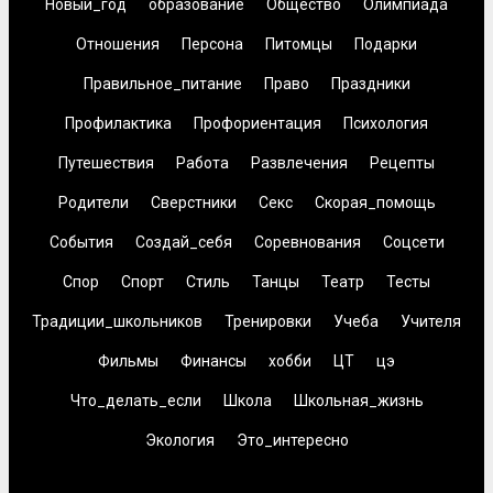
Новый_год
образование
Общество
Олимпиада
Отношения
Персона
Питомцы
Подарки
Правильное_питание
Право
Праздники
Профилактика
Профориентация
Психология
Путешествия
Работа
Развлечения
Рецепты
Родители
Сверстники
Секс
Скорая_помощь
События
Создай_себя
Соревнования
Соцсети
Спор
Спорт
Стиль
Танцы
Театр
Тесты
Традиции_школьников
Тренировки
Учеба
Учителя
Фильмы
Финансы
хобби
ЦТ
цэ
Что_делать_если
Школа
Школьная_жизнь
Экология
Это_интересно