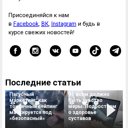
Присоединяйся к нам
в
Facebook
,
ВК
,
Instagram
и будь в
курсе свежих новостей!
Последние статьи
Пагубный
Во всем должно
109
0
0
328
2
0
маркетинг: как
быть чувство
токсичный вейпинг
меры. Подросткам
Previous
Next
маскируется под
о здоровье
«безопасный»
суставов