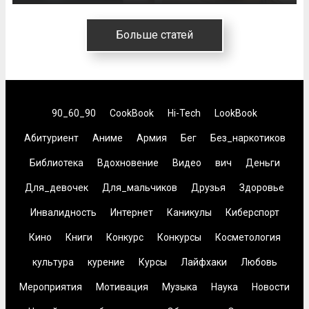
Больше статей
90_60_90
CookBook
Hi-Tech
LookBook
Абитуриент
Аниме
Армия
Бег
Без_наркотиков
Библиотека
Вдохновение
Видео
вич
Деньги
Для_девочек
Для_мальчиков
Друзья
Здоровье
Инвалидность
Интернет
Каникулы
Киберспорт
Кино
Книги
Конкурс
Конкурсы
Косметология
культура
курение
Курсы
Лайфхаки
Любовь
Мероприятия
Мотивация
Музыка
Наука
Новости