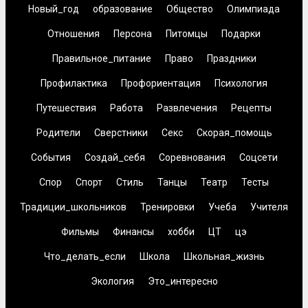
Новый_год
образование
Общество
Олимпиада
Отношения
Персона
Питомцы
Подарки
Правильное_питание
Право
Праздники
Профилактика
Профориентация
Психология
Путешествия
Работа
Развлечения
Рецепты
Родители
Сверстники
Секс
Скорая_помощь
События
Создай_себя
Соревнования
Соцсети
Спор
Спорт
Стиль
Танцы
Театр
Тесты
Традиции_школьников
Тренировки
Учеба
Учителя
Фильмы
Финансы
хобби
ЦТ
цэ
Что_делать_если
Школа
Школьная_жизнь
Экология
Это_интересно